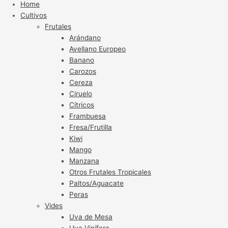
Home
Cultivos
Frutales
Arándano
Avellano Europeo
Banano
Carozos
Cereza
Ciruelo
Cítricos
Frambuesa
Fresa/Frutilla
Kiwi
Mango
Manzana
Otros Frutales Tropicales
Paltos/Aguacate
Peras
Vides
Uva de Mesa
Uva Vinífera