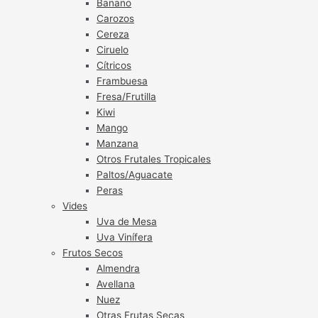
Banano
Carozos
Cereza
Ciruelo
Cítricos
Frambuesa
Fresa/Frutilla
Kiwi
Mango
Manzana
Otros Frutales Tropicales
Paltos/Aguacate
Peras
Vides
Uva de Mesa
Uva Vinífera
Frutos Secos
Almendra
Avellana
Nuez
Otras Frutas Secas