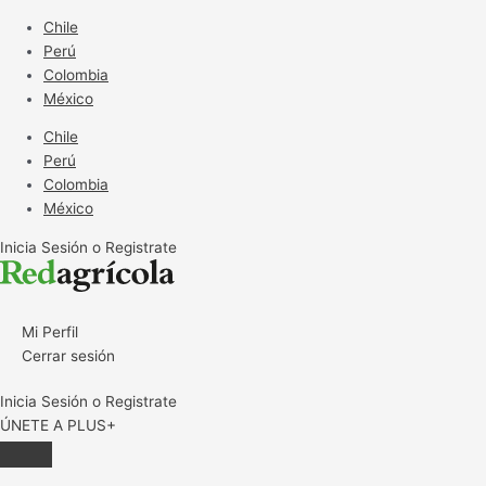
Ir
Chile
al
Perú
contenido
Colombia
México
Chile
Perú
Colombia
México
Inicia Sesión o Registrate
Mi Perfil
Cerrar sesión
Inicia Sesión o Registrate
ÚNETE A PLUS+