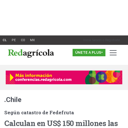
Ir
al
contenido
Inicia Sesión o Registrate
ÚNETE A PLUS+
.Chile
Según catastro de Fedefruta
Calculan en US$ 150 millones las