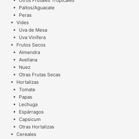
Otros Frutales Tropicales
Paltos/Aguacate
Peras
Vides
Uva de Mesa
Uva Vinífera
Frutos Secos
Almendra
Avellana
Nuez
Otras Frutas Secas
Hortalizas
Tomate
Papas
Lechuga
Espárragos
Capsicum
Otras Hortalizas
Cereales