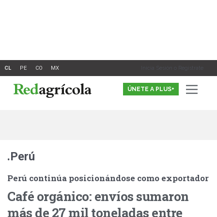
Ir
al
contenido
Inicia Sesión o Registrate
ÚNETE A PLUS+
.Perú
Perú continúa posicionándose como exportador
Café orgánico: envíos sumaron
más de 27 mil toneladas entre