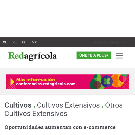
Ir
al
contenido
Inicia Sesión o Registrate
ÚNETE A PLUS+
.
.
Cultivos
Cultivos Extensivos
Otros
Cultivos Extensivos
Oportunidades aumentan con e-commerce