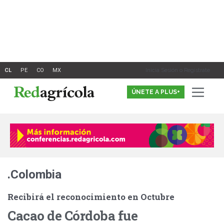
Ir
al
contenido
Inicia Sesión o Registrate
ÚNETE A PLUS+
.Colombia
Recibirá el reconocimiento en Octubre
Cacao de Córdoba fue