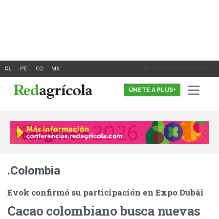
Ir
al
contenido
Inicia Sesión o Registrate
ÚNETE A PLUS+
.Colombia
Evok confirmó su participación en Expo Dubái
Cacao colombiano busca nuevas