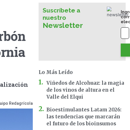
Suscríbete a
Ingr
nuestro
cor
ele
Newsletter
arbón
ornia
Lo Más Leído
Viñedos de Alcohuaz: la magia
ialización
de los vinos de altura en el
Valle del Elqui
uipo Redagrícola
Bioestimulantes Latam 2026:
las tendencias que marcarán
el futuro de los bioinsumos