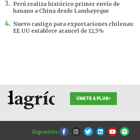
Perú realiza histórico primer envío de
banano a China desde Lambayeque
Nuevo castigo para exportaciones chilenas:
EE UU establece arancel de 12,5%
ÚNETE A PLUS+
F
I
T
L
Y
S
a
n
w
i
o
p
Siguenos:
c
s
i
n
u
o