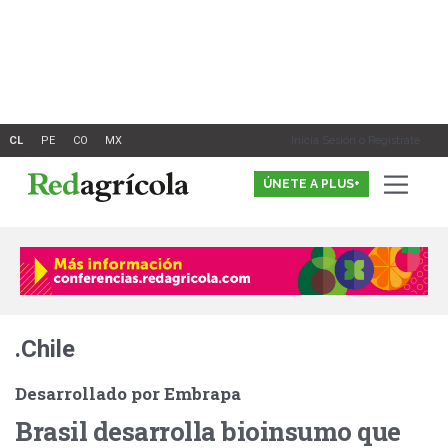
Ir
al
contenido
Inicia Sesión o Registrate
ÚNETE A PLUS+
.Chile
Desarrollado por Embrapa
Brasil desarrolla bioinsumo que