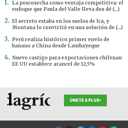
La poscosecha como ventaja competitiva: el
enfoque que Paula del Valle lleva dos dé (...)
El secreto estaba en los suelos de Ica, y
Montana lo convirtió en una solución de (...)
Perú realiza histórico primer envío de
banano a China desde Lambayeque
Nuevo castigo para exportaciones chilenas:
EE UU establece arancel de 12,5%
ÚNETE A PLUS+
F
I
T
L
Y
S
a
n
w
i
o
p