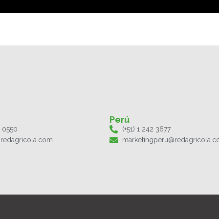
Perú
1 0550
(+51) 1 242 3677
redagricola.com
marketingperu@redagricola.