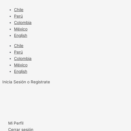
Ir
al
Chile
contenido
Perú
Colombia
México
English
Chile
Perú
Colombia
México
English
Inicia Sesión o Registrate
Mi Perfil
Cerrar sesión