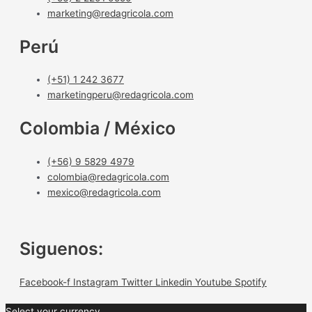
marketing@redagricola.com
Perú
(+51) 1 242 3677
marketingperu@redagricola.com
Colombia / México
(+56) 9 5829 4979
colombia@redagricola.com
mexico@redagricola.com
Siguenos:
Facebook-f
Instagram
Twitter
Linkedin
Youtube
Spotify
Select your currency