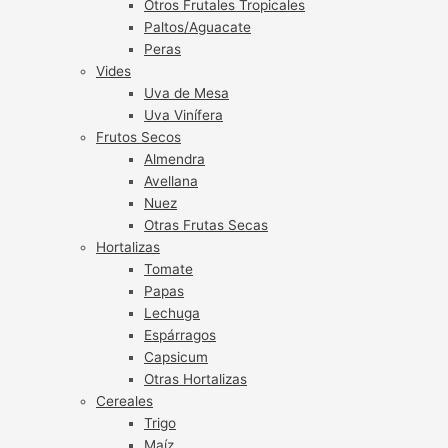
Otros Frutales Tropicales
Paltos/Aguacate
Peras
Vides
Uva de Mesa
Uva Vinífera
Frutos Secos
Almendra
Avellana
Nuez
Otras Frutas Secas
Hortalizas
Tomate
Papas
Lechuga
Espárragos
Capsicum
Otras Hortalizas
Cereales
Trigo
Maíz