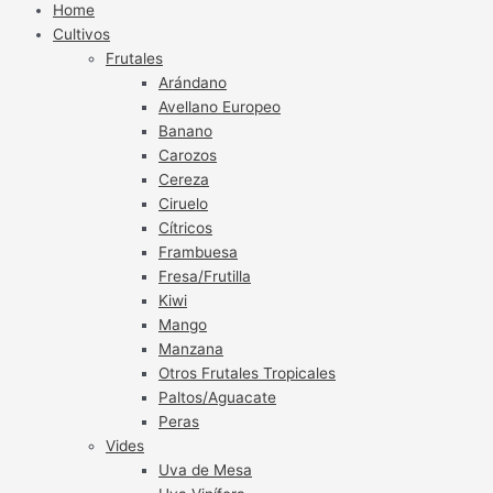
Home
Cultivos
Frutales
Arándano
Avellano Europeo
Banano
Carozos
Cereza
Ciruelo
Cítricos
Frambuesa
Fresa/Frutilla
Kiwi
Mango
Manzana
Otros Frutales Tropicales
Paltos/Aguacate
Peras
Vides
Uva de Mesa