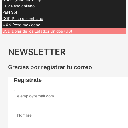
CLP
Peso chileno
PEN
Sol
COP
Peso colombiano
MXN
Peso mexicano
USD
Dólar de los Estados Unidos (US)
NEWSLETTER
Gracias por registrar tu correo
Registrate