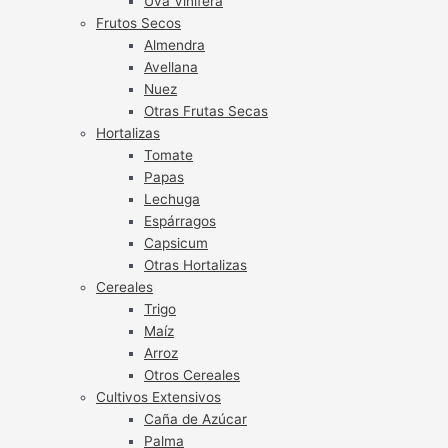
Uva Vinífera
Frutos Secos
Almendra
Avellana
Nuez
Otras Frutas Secas
Hortalizas
Tomate
Papas
Lechuga
Espárragos
Capsicum
Otras Hortalizas
Cereales
Trigo
Maíz
Arroz
Otros Cereales
Cultivos Extensivos
Caña de Azúcar
Palma