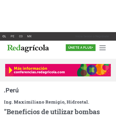
Ir
al
contenido
Inicia Sesión o Registrate
ÚNETE A PLUS+
.Perú
Ing. Maximiliano Remigio, Hidrostal.
"Beneficios de utilizar bombas