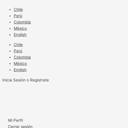
Ir
al
Chile
contenido
Perú
Colombia
México
English
Chile
Perú
Colombia
México
English
Inicia Sesión o Registrate
Mi Perfil
Cerrar sesión