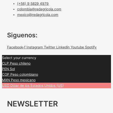
(+56) 9 5829 4979
colombia@redagricola.com
mexico@redagricola.com
Siguenos:
Facebook-f
Instagram
Twitter
Linkedin
Youtube
Spotify
Select your currency
CLP
Peso chileno
PEN
Sol
COP
Peso colombiano
MXN
Peso mexicano
USD
Dólar de los Estados Unidos (US)
NEWSLETTER