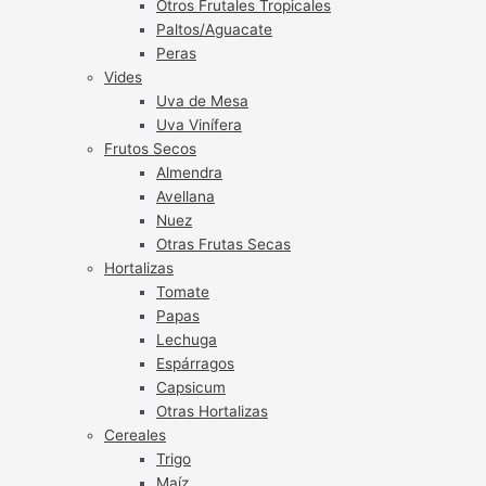
Otros Frutales Tropicales
Paltos/Aguacate
Peras
Vides
Uva de Mesa
Uva Vinífera
Frutos Secos
Almendra
Avellana
Nuez
Otras Frutas Secas
Hortalizas
Tomate
Papas
Lechuga
Espárragos
Capsicum
Otras Hortalizas
Cereales
Trigo
Maíz