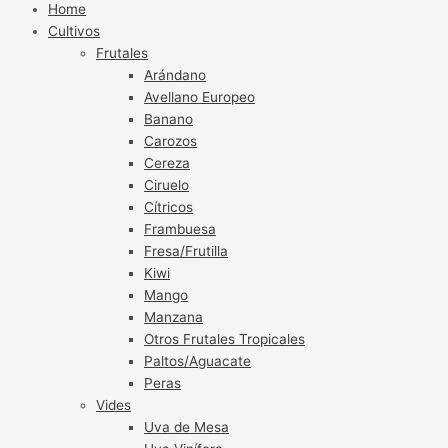
Home
Cultivos
Frutales
Arándano
Avellano Europeo
Banano
Carozos
Cereza
Ciruelo
Cítricos
Frambuesa
Fresa/Frutilla
Kiwi
Mango
Manzana
Otros Frutales Tropicales
Paltos/Aguacate
Peras
Vides
Uva de Mesa