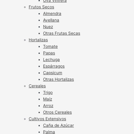
Uva Vinífera
Frutos Secos
Almendra
Avellana
Nuez
Otras Frutas Secas
Hortalizas
Tomate
Papas
Lechuga
Espárragos
Capsicum
Otras Hortalizas
Cereales
Trigo
Maíz
Arroz
Otros Cereales
Cultivos Extensivos
Caña de Azúcar
Palma