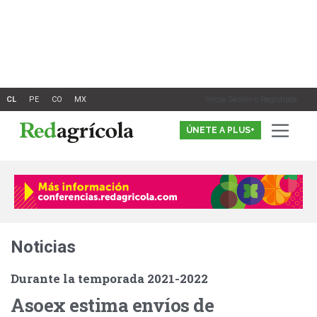
Ir
al
contenido
Inicia Sesión o Registrate
ÚNETE A PLUS+
Noticias
Durante la temporada 2021-2022
Asoex estima envíos de