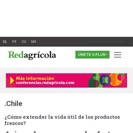
Ir
al
contenido
Inicia Sesión o Registrate
ÚNETE A PLUS+
.Chile
¿Cómo extender la vida útil de los productos
frescos?