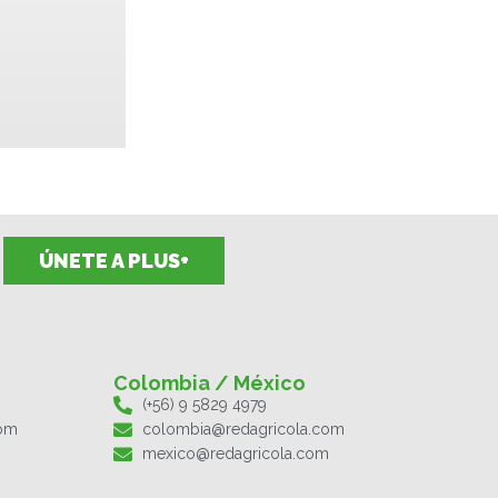
ÚNETE A PLUS+
Colombia / México
(+56) 9 5829 4979
com
colombia@redagricola.com
mexico@redagricola.com