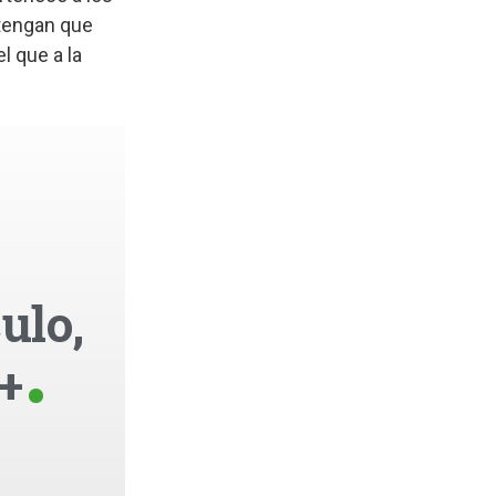
 tengan que
l que a la
ulo,
+