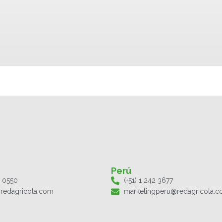
Perú
1 0550
(+51) 1 242 3677
redagricola.com
marketingperu@redagricola.