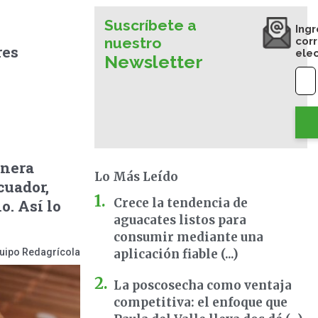
Suscríbete a
Ingr
nuestro
cor
res
ele
Newsletter
anera
Lo Más Leído
cuador,
Crece la tendencia de
o. Así lo
aguacates listos para
consumir mediante una
uipo Redagrícola
aplicación fiable (...)
La poscosecha como ventaja
competitiva: el enfoque que