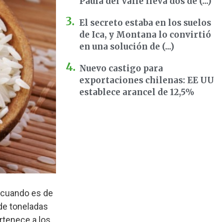
Paula del Valle lleva dos dé (...)
El secreto estaba en los suelos
de Ica, y Montana lo convirtió
en una solución de (...)
Nuevo castigo para
exportaciones chilenas: EE UU
establece arancel de 12,5%
, cuando es de
de toneladas
ertenece a los