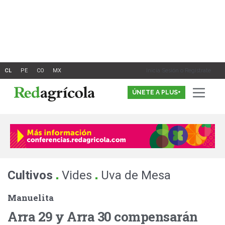
Ir
al
contenido
Inicia Sesión o Registrate
ÚNETE A PLUS+
.
.
Cultivos
Vides
Uva de Mesa
Manuelita
Arra 29 y Arra 30 compensarán