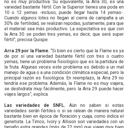
no es muy productiva. Su equivalente, la Arra 30, es una
variedad bastante fértil. Con la Superior tienes una poda en
10 o 12 yemas -incluso, puede llegar hasta 14 yemas-.
Cuando algunos lotes no llegan al cierra de campaña a un
30% de fertilidad, se realizan repodas, justamente, para que
el material sea más productivo. La expectativa es que con
la Arra 30 se poden tres yemas, es decir, que será super
fértil”, precisa Quispe.
Arra 29 por la Flame.
“Si bien es cierto que la Flame es ya
de por sí una variedad bastante fértil con tres o cuatro
yemas, tiene un problema fisiológico que es la partidura de
la fruta. Algunas veces este problema es debido a un mal
manejo de agua o a una condición climática especial, pero la
principal razón es fisiológica. En reemplazo, la Arra 29 no
tendría ese problema. Además, la Flame no es muy viajera,
se deshidrata muy fácilmente, pero la Arra 29 puede hacer
viajes largos”, explica.
Las variedades de SNFL.
Aún no saben si estas
variedades serán fértiles o si se ralean de manera natural
bastante bien en época de floración y cuaja, como indica el
genetista. La Timco, Ivory y Allison son variedades con un
tamaño extra grandes (más de 22 mm) que viajan muy bien