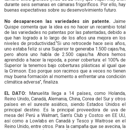
durante seis semanas en cámaras frigoríficos. Por ello, hay
buenas expectativas sobre su desenvolvimiento futuro.
No desaparecen las variedades sin patente.
Jaime
Quispe comenta que la idea es no hacer un recambio total
de las variedades no patentas por las patentadas, debido a
que han logrado a lo largo de los años una mejora en los
niveles de productividad.“Si uno retrocede hace seis años,
uno estaba feliz si una Superior te generaba 1.500 cajas/ha,
pero ahora uno habla de 2.500 cajas/ha. Ahora hemos
aprendido a hacer la repoda, a poner cobertura: el 100% de
Superior la tenemos bajo coberturas plásticas al igual que
la Crimson. Eso porque son racimos que a veces no tienen
muy buena formación al momento a enfrentar una condición
climática adversa”, finaliza.
EL DATO:
Manuelita llega a 14 países, como Holanda,
Reino Unido, Canadá, Alemania, China, Corea del Sur y otros
países en el sureste asiático, siendo Estados Unidos el
principal destino. Es la principal proveedora de uva de
mesa del Perú a Walmart, Sam’s Club y Costco en EE UU,
así como a Lowlabs en Canadá y Tesco y Waitrose en el
Reino Unido, entre otros. Para la campaña que se avecina, la