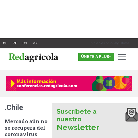
Ir
al
contenido
Inicia Sesión o Registrate
ÚNETE A PLUS+
.Chile
Suscríbete a
nuestro
Mercado aún no
Newsletter
se recupera del
coronavirus