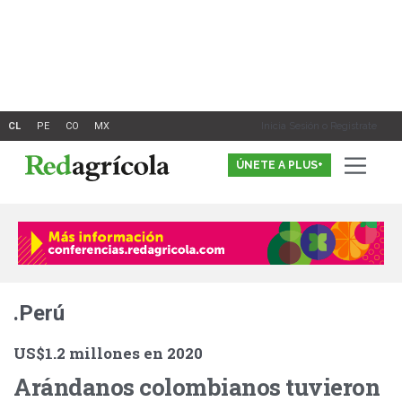
Ir
al
contenido
Inicia Sesión o Registrate
ÚNETE A PLUS+
.Perú
US$1.2 millones en 2020
Arándanos colombianos tuvieron