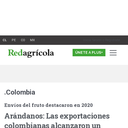
Ir
al
contenido
Inicia Sesión o Registrate
ÚNETE A PLUS+
.Colombia
Envíos del fruto destacaron en 2020
Arándanos: Las exportaciones
colombianas alcanzaron un