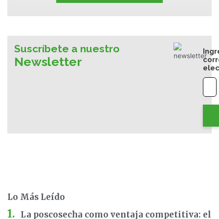
Suscríbete a nuestro
Ingr
Newsletter
cor
elec
Lo Más Leído
La poscosecha como ventaja competitiva: el