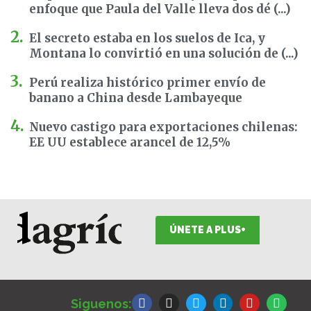
enfoque que Paula del Valle lleva dos dé (...)
El secreto estaba en los suelos de Ica, y
Montana lo convirtió en una solución de (...)
Perú realiza histórico primer envío de
banano a China desde Lambayeque
Nuevo castigo para exportaciones chilenas:
EE UU establece arancel de 12,5%
ÚNETE A PLUS+
F
I
T
L
Y
S
a
n
w
i
o
p
Siguenos:
c
s
i
n
u
o