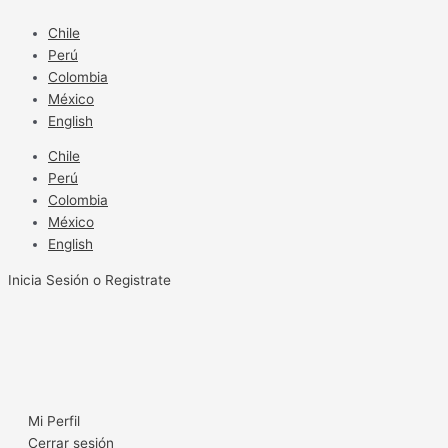
Ir
al
Chile
contenido
Perú
Colombia
México
English
Chile
Perú
Colombia
México
English
Inicia Sesión o Registrate
Mi Perfil
Cerrar sesión