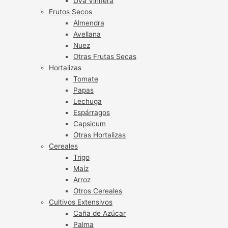
Uva Vinífera
Frutos Secos
Almendra
Avellana
Nuez
Otras Frutas Secas
Hortalizas
Tomate
Papas
Lechuga
Espárragos
Capsicum
Otras Hortalizas
Cereales
Trigo
Maíz
Arroz
Otros Cereales
Cultivos Extensivos
Caña de Azúcar
Palma