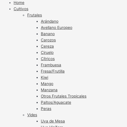
Home
Cultivos
Frutales
Arándano
Avellano Europeo
Banano
Carozos
Cereza
Ciruelo
Cítricos
Frambuesa
Fresa/Frutilla
Kiwi
Mango
Manzana
Otros Frutales Tropicales
Paltos/Aguacate
Peras
Vides
Uva de Mesa