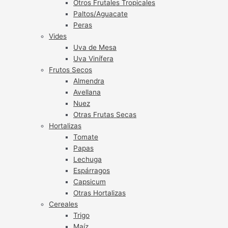
Otros Frutales Tropicales
Paltos/Aguacate
Peras
Vides
Uva de Mesa
Uva Vinífera
Frutos Secos
Almendra
Avellana
Nuez
Otras Frutas Secas
Hortalizas
Tomate
Papas
Lechuga
Espárragos
Capsicum
Otras Hortalizas
Cereales
Trigo
Maíz