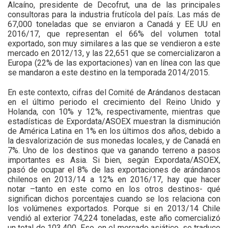
Alcaíno, presidente de Decofrut, una de las principales
consultoras para la industria frutícola del país. Las más de
67,000 toneladas que se enviaron a Canadá y EE UU en
2016/17, que representan el 66% del volumen total
exportado, son muy similares a las que se vendieron a este
mercado en 2012/13, y las 22,651 que se comercializaron a
Europa (22% de las exportaciones) van en línea con las que
se mandaron a este destino en la temporada 2014/2015.
En este contexto, cifras del Comité de Arándanos destacan
en el último periodo el crecimiento del Reino Unido y
Holanda, con 10% y 12%, respectivamente, mientras que
estadísticas de Expordata/ASOEX muestran la disminución
de América Latina en 1% en los últimos dos años, debido a
la desvalorización de sus monedas locales, y de Canadá en
7%. Uno de los destinos que va ganando terreno a pasos
importantes es Asia. Si bien, según Expordata/ASOEX,
pasó de ocupar el 8% de las exportaciones de arándanos
chilenos en 2013/14 a 12% en 2016/17, hay que hacer
notar –tanto en este como en los otros destinos- qué
significan dichos porcentajes cuando se los relaciona con
los volúmenes exportados. Porque si en 2013/14 Chile
vendió al exterior 74,224 toneladas, este año comercializó
un total de 103,400. Eso, en el mercado asiático, se traduce