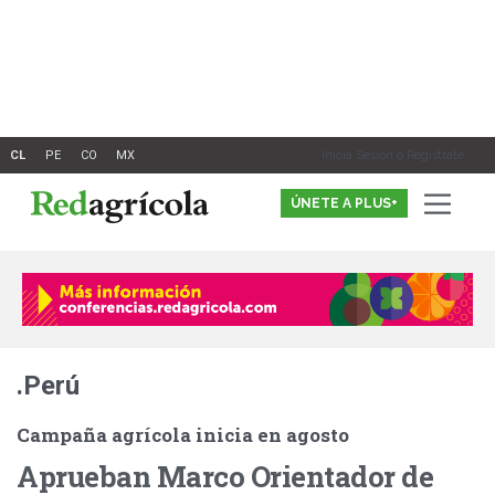
Ir
al
contenido
Inicia Sesión o Registrate
ÚNETE A PLUS+
.Perú
Campaña agrícola inicia en agosto
Aprueban Marco Orientador de