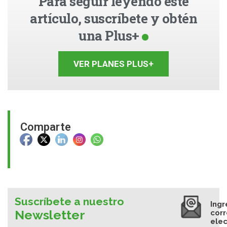
Para seguir leyendo este
artículo, suscríbete y obtén
una Plus+
VER PLANES PLUS+
Comparte
Suscríbete a nuestro
Ingr
Newsletter
cor
elec