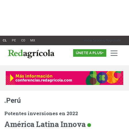
Ir
al
contenido
Inicia Sesión o Registrate
ÚNETE A PLUS+
.Perú
Potentes inversiones en 2022
América Latina Innova