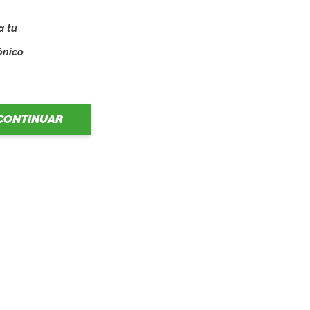
a tu
o
ónico
CONTINUAR