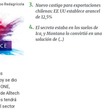
po Redagrícola
Nuevo castigo para exportaciones
chilenas: EE UU establece arancel
de 12,5%
El secreto estaba en los suelos de
Ica, y Montana lo convirtió en una
solución de (...)
os
oy se dio
h ONE,
de Alltech
es tendrá
l sector