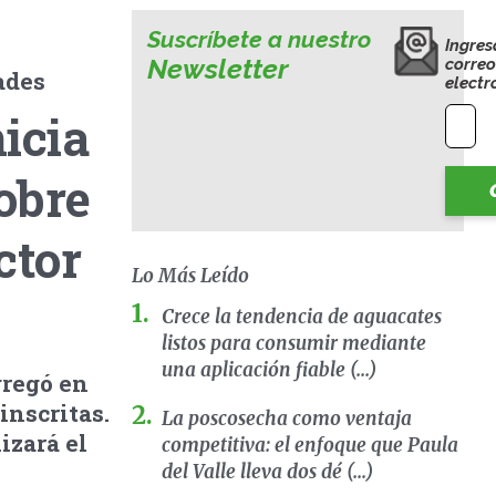
Suscríbete a nuestro
Ingres
Newsletter
corre
ades
electr
icia
obre
ctor
Lo Más Leído
Crece la tendencia de aguacates
listos para consumir mediante
una aplicación fiable (...)
gregó en
inscritas.
La poscosecha como ventaja
izará el
competitiva: el enfoque que Paula
del Valle lleva dos dé (...)