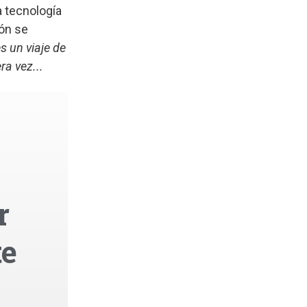
la tecnología
ión se
s un viaje de
a vez...
r
te