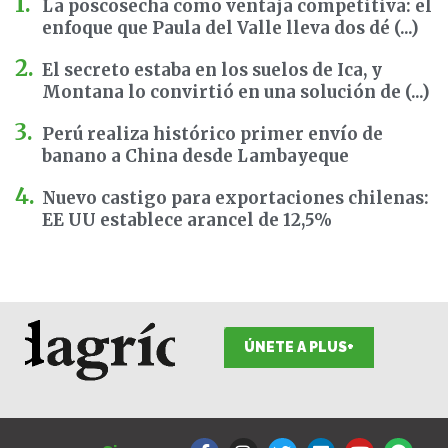
La poscosecha como ventaja competitiva: el
enfoque que Paula del Valle lleva dos dé (...)
El secreto estaba en los suelos de Ica, y
Montana lo convirtió en una solución de (...)
Perú realiza histórico primer envío de
banano a China desde Lambayeque
Nuevo castigo para exportaciones chilenas:
EE UU establece arancel de 12,5%
ÚNETE A PLUS+
F
I
T
L
Y
S
a
n
w
i
o
p