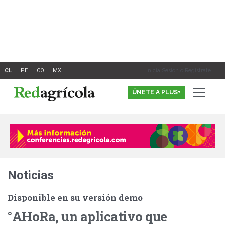
Ir
al
contenido
Inicia Sesión o Registrate
ÚNETE A PLUS+
Noticias
Disponible en su versión demo
°AHoRa, un aplicativo que