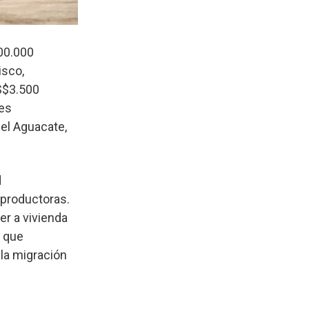
00.000
isco,
US$3.500
res
el Aguacate,
d
 productoras.
r a vivienda
s que
la migración