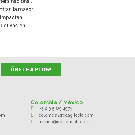
tera nacional,
tran la mayor
 impactan
ductivas en
ÚNETE A PLUS+
Colombia / México
(+56) 9 5829 4979
com
colombia@redagricola.com
mexico@redagricola.com