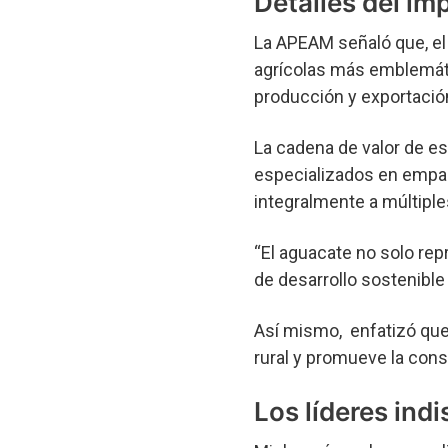
Detalles del i
La APEAM señaló que, e
agrícolas más emblemátic
producción y exportación
La cadena de valor de e
especializados en empaca
integralmente a múltipl
“El aguacate no solo rep
de desarrollo sostenibl
Así mismo, enfatizó que 
rural y promueve la cons
Los líderes ind