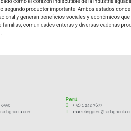
ado como el corazón indiscutible de la industria aguaca
mo segundo productor importante. Ambos estados concen
nacional y generan beneficios sociales y económicos que
e familias, comunidades enteras y diversas cadenas pro
.
Perú
1 0550
(+51) 1 242 3677
redagricola.com
marketingperu@redagricola.