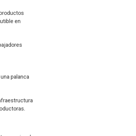
 productos
utible en
bajadores
o una palanca
.
nfraestructura
roductoras.