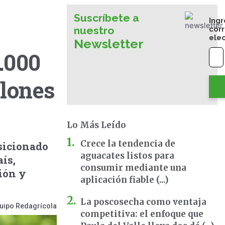
Suscríbete a
Ingr
nuestro
cor
ele
Newsletter
.000
lones
Lo Más Leído
Crece la tendencia de
sicionado
aguacates listos para
ís,
consumir mediante una
ión y
aplicación fiable (...)
La poscosecha como ventaja
uipo Redagrícola
competitiva: el enfoque que