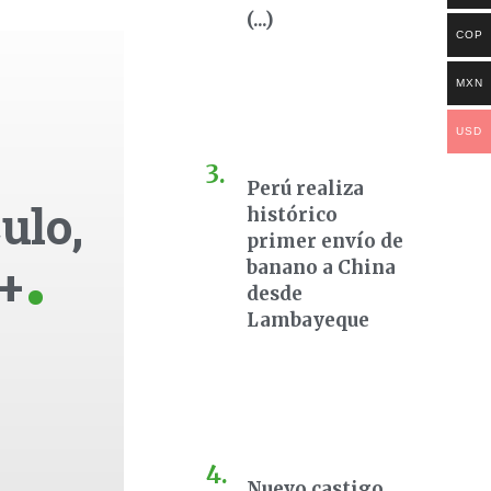
(...)
COP
MXN
USD
Perú realiza
ulo,
histórico
primer envío de
+
banano a China
desde
Lambayeque
Nuevo castigo