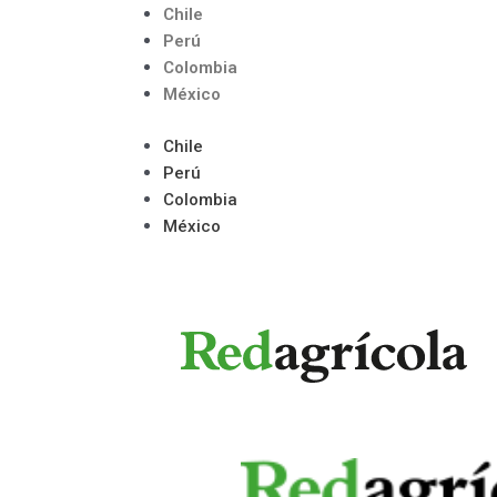
Ir
Chile
al
Perú
contenido
Colombia
México
Chile
Perú
Colombia
México