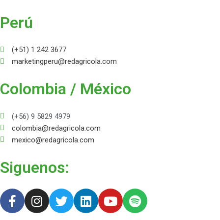
Perú
(+51) 1 242 3677
marketingperu@redagricola.com
Colombia / México
(+56) 9 5829 4979
colombia@redagricola.com
mexico@redagricola.com
Siguenos:
F
I
T
L
Y
S
a
n
w
i
o
p
c
s
i
n
u
o