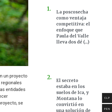
La poscosecha
como ventaja
competitiva: el
enfoque que
Paula del Valle
lleva dos dé (...)
en un proyecto
El secreto
 regionales
estaba en los
tras entidades
suelos de Ica, y
ecer
Montana lo
CLP
proyecto, se
convirtió en
PEN
una solución de