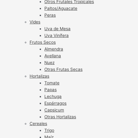
Otros Frutales Tropicales
Paltos/Aguacate
Peras
Vides
Uva de Mesa
Uva Vinífera
Frutos Secos
Almendra
Avellana
Nuez
Otras Frutas Secas
Hortalizas
Tomate
Papas
Lechuga
Espárragos
Capsicum
Otras Hortalizas
Cereales
Trigo
Maíz