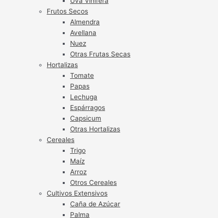
Uva Vinífera
Frutos Secos
Almendra
Avellana
Nuez
Otras Frutas Secas
Hortalizas
Tomate
Papas
Lechuga
Espárragos
Capsicum
Otras Hortalizas
Cereales
Trigo
Maíz
Arroz
Otros Cereales
Cultivos Extensivos
Caña de Azúcar
Palma