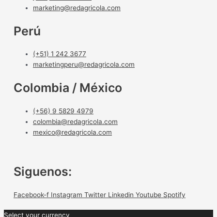
marketing@redagricola.com
Perú
(+51) 1 242 3677
marketingperu@redagricola.com
Colombia / México
(+56) 9 5829 4979
colombia@redagricola.com
mexico@redagricola.com
Siguenos:
Facebook-f
Instagram
Twitter
Linkedin
Youtube
Spotify
Select your currency