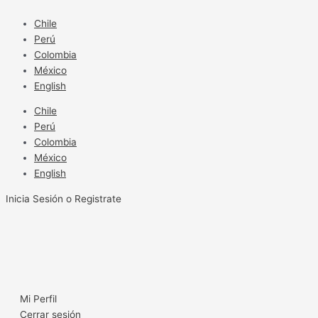
Ir
al
Chile
contenido
Perú
Colombia
México
English
Chile
Perú
Colombia
México
English
Inicia Sesión o Registrate
Mi Perfil
Cerrar sesión