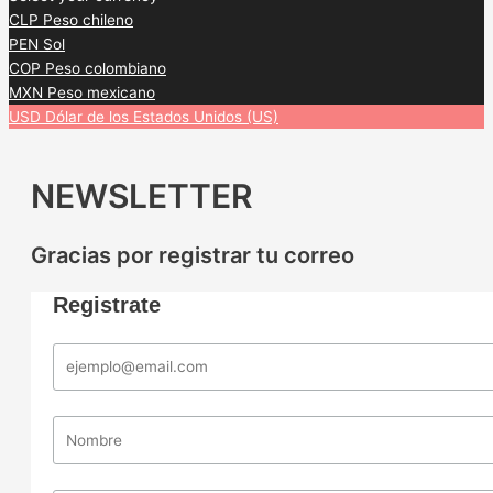
CLP
Peso chileno
PEN
Sol
COP
Peso colombiano
MXN
Peso mexicano
USD
Dólar de los Estados Unidos (US)
NEWSLETTER
Gracias por registrar tu correo
Registrate