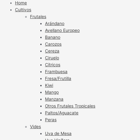
Home
Cultivos
Frutales
Arándano
Avellano Europeo
Banano
Carozos
Cereza
Ciruelo
Cítricos
Frambuesa
Fresa/Frutilla
Kiwi
Mango
Manzana
Otros Frutales Tropicales
Paltos/Aguacate
Peras
Vides
Uva de Mesa