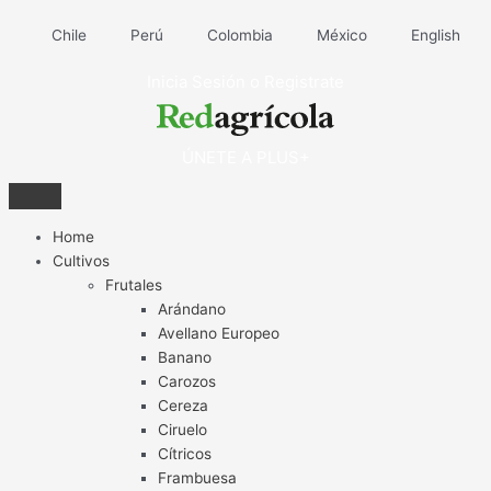
Ir
al
Chile
Perú
Colombia
México
English
contenido
Inicia Sesión o Registrate
ÚNETE A PLUS+
Home
Cultivos
Frutales
Arándano
Avellano Europeo
Banano
Carozos
Cereza
Ciruelo
Cítricos
Frambuesa