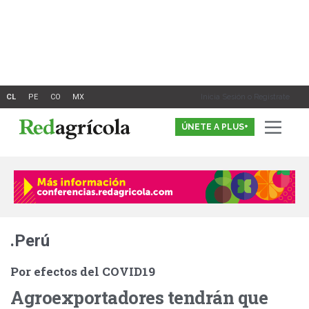
Ir
al
contenido
Inicia Sesión o Registrate
ÚNETE A PLUS+
.Perú
Por efectos del COVID19
Agroexportadores tendrán que