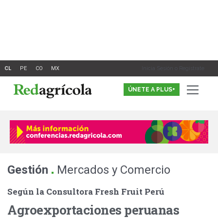
Ir
al
contenido
Inicia Sesión o Registrate
ÚNETE A PLUS+
.
Gestión
Mercados y Comercio
Según la Consultora Fresh Fruit Perú
Agroexportaciones peruanas