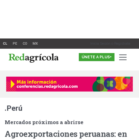
Ir
al
contenido
Inicia Sesión o Registrate
ÚNETE A PLUS+
.Perú
Mercados próximos a abrirse
Agroexportaciones peruanas: en