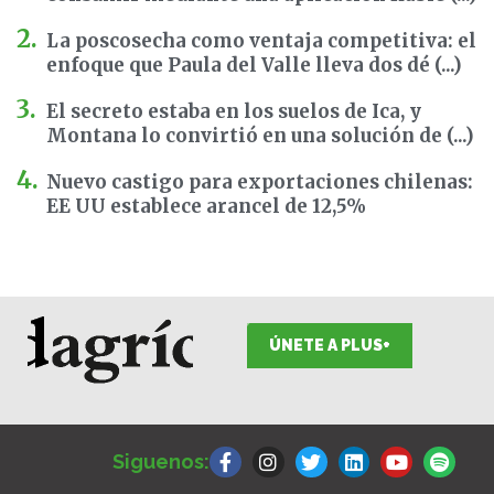
La poscosecha como ventaja competitiva: el
enfoque que Paula del Valle lleva dos dé (...)
El secreto estaba en los suelos de Ica, y
Montana lo convirtió en una solución de (...)
Nuevo castigo para exportaciones chilenas:
EE UU establece arancel de 12,5%
ÚNETE A PLUS+
F
I
T
L
Y
S
a
n
w
i
o
p
Siguenos:
c
s
i
n
u
o
e
t
t
k
t
t