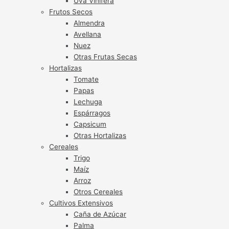
Uva Vinífera
Frutos Secos
Almendra
Avellana
Nuez
Otras Frutas Secas
Hortalizas
Tomate
Papas
Lechuga
Espárragos
Capsicum
Otras Hortalizas
Cereales
Trigo
Maíz
Arroz
Otros Cereales
Cultivos Extensivos
Caña de Azúcar
Palma