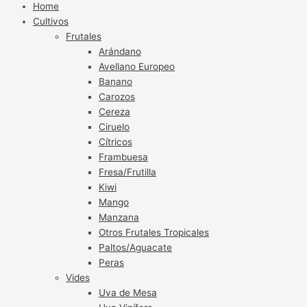
Home
Cultivos
Frutales
Arándano
Avellano Europeo
Banano
Carozos
Cereza
Ciruelo
Cítricos
Frambuesa
Fresa/Frutilla
Kiwi
Mango
Manzana
Otros Frutales Tropicales
Paltos/Aguacate
Peras
Vides
Uva de Mesa