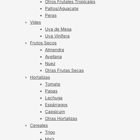
Otros Frutales Tropicales
Paltos/Aguacate
Peras
Vides
Uva de Mesa
Uva Vinífera
Frutos Secos
Almendra
Avellana
Nuez
Otras Frutas Secas
Hortalizas
Tomate
Papas
Lechuga
Espárragos
Capsicum
Otras Hortalizas
Cereales
Trigo
Maíz