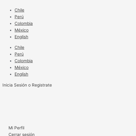
Ir
al
Chile
contenido
Perú
Colombia
México
English
Chile
Perú
Colombia
México
English
Inicia Sesión o Registrate
Mi Perfil
Cerrar sesión