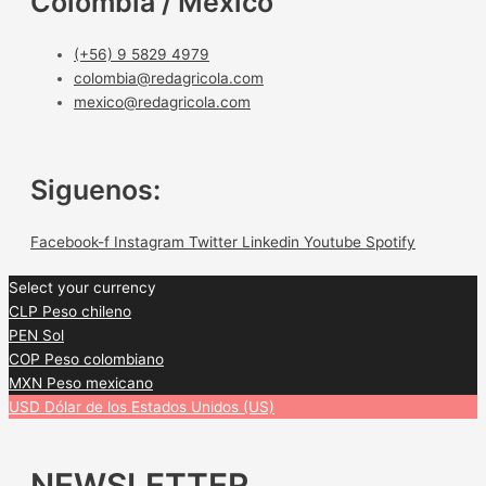
Colombia / México
(+56) 9 5829 4979
colombia@redagricola.com
mexico@redagricola.com
Siguenos:
Facebook-f
Instagram
Twitter
Linkedin
Youtube
Spotify
Select your currency
CLP
Peso chileno
PEN
Sol
COP
Peso colombiano
MXN
Peso mexicano
USD
Dólar de los Estados Unidos (US)
NEWSLETTER