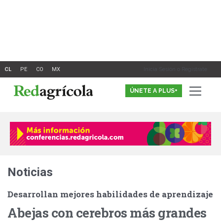
Ir
al
contenido
Inicia Sesión o Registrate
ÚNETE A PLUS+
Noticias
Desarrollan mejores habilidades de aprendizaje
Abejas con cerebros más grandes