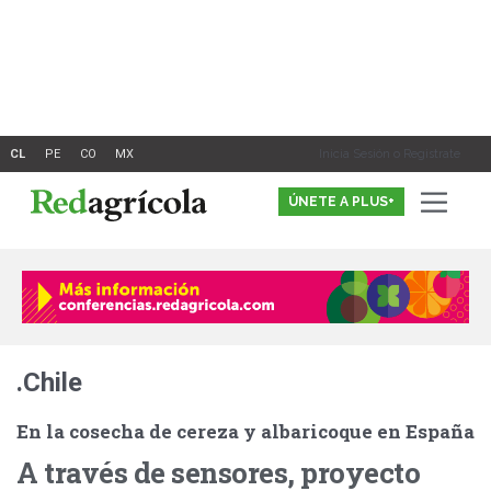
Ir
al
contenido
Inicia Sesión o Registrate
ÚNETE A PLUS+
.Chile
En la cosecha de cereza y albaricoque en España
A través de sensores, proyecto