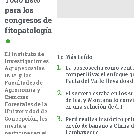
para los
congresos de
fitopatología
El Instituto de
Lo Más Leído
Investigaciones
Agropecuarias
La poscosecha como vent
competitiva: el enfoque q
INIA y las
Paula del Valle lleva dos dé 
Facultades de
Agronomía y
El secreto estaba en los s
Ciencias
de Ica, y Montana lo conv
Forestales de la
en una solución de (...)
Universidad de
Concepción, les
Perú realiza histórico pr
invita a
envío de banano a China 
participar en el
Lambayeque