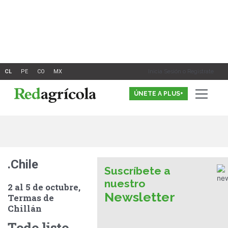
Ir
al
contenido
Inicia Sesión o Registrate
ÚNETE A PLUS+
.Chile
Suscríbete a
nuestro
2 al 5 de octubre,
Newsletter
Termas de
Chillán
Todo listo