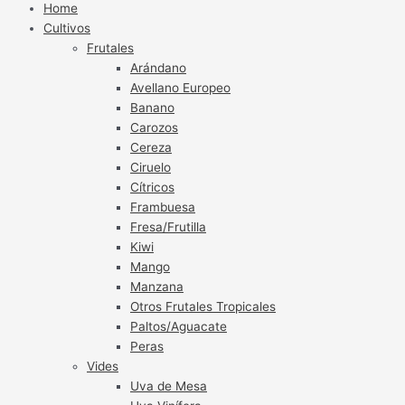
Home
Cultivos
Frutales
Arándano
Avellano Europeo
Banano
Carozos
Cereza
Ciruelo
Cítricos
Frambuesa
Fresa/Frutilla
Kiwi
Mango
Manzana
Otros Frutales Tropicales
Paltos/Aguacate
Peras
Vides
Uva de Mesa