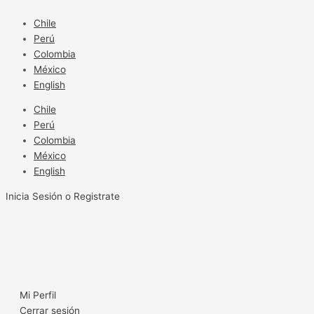
Ir
al
Chile
contenido
Perú
Colombia
México
English
Chile
Perú
Colombia
México
English
Inicia Sesión o Registrate
Mi Perfil
Cerrar sesión