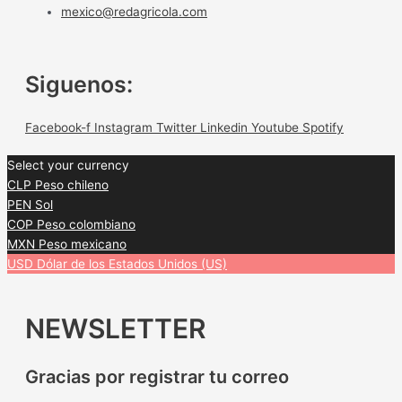
mexico@redagricola.com
Siguenos:
Facebook-f
Instagram
Twitter
Linkedin
Youtube
Spotify
Select your currency
CLP
Peso chileno
PEN
Sol
COP
Peso colombiano
MXN
Peso mexicano
USD
Dólar de los Estados Unidos (US)
NEWSLETTER
Gracias por registrar tu correo