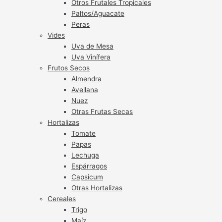
Otros Frutales Tropicales
Paltos/Aguacate
Peras
Vides
Uva de Mesa
Uva Vinífera
Frutos Secos
Almendra
Avellana
Nuez
Otras Frutas Secas
Hortalizas
Tomate
Papas
Lechuga
Espárragos
Capsicum
Otras Hortalizas
Cereales
Trigo
Maíz