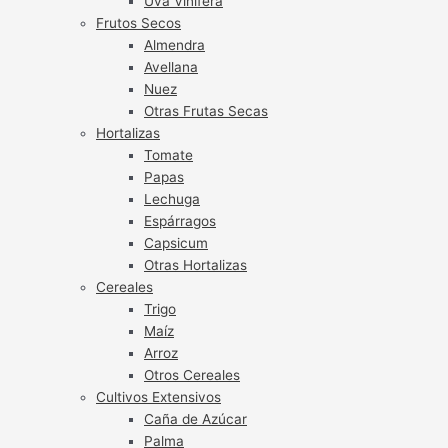
Uva Vinífera
Frutos Secos
Almendra
Avellana
Nuez
Otras Frutas Secas
Hortalizas
Tomate
Papas
Lechuga
Espárragos
Capsicum
Otras Hortalizas
Cereales
Trigo
Maíz
Arroz
Otros Cereales
Cultivos Extensivos
Caña de Azúcar
Palma