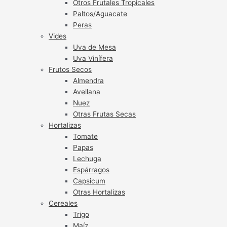
Otros Frutales Tropicales
Paltos/Aguacate
Peras
Vides
Uva de Mesa
Uva Vinífera
Frutos Secos
Almendra
Avellana
Nuez
Otras Frutas Secas
Hortalizas
Tomate
Papas
Lechuga
Espárragos
Capsicum
Otras Hortalizas
Cereales
Trigo
Maíz