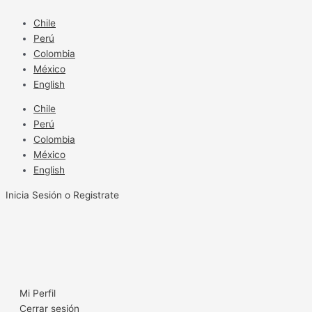
Ir
al
Chile
contenido
Perú
Colombia
México
English
Chile
Perú
Colombia
México
English
Inicia Sesión o Registrate
Mi Perfil
Cerrar sesión