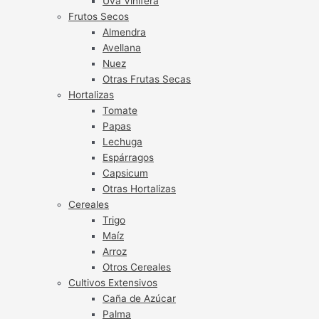
Uva Vinífera
Frutos Secos
Almendra
Avellana
Nuez
Otras Frutas Secas
Hortalizas
Tomate
Papas
Lechuga
Espárragos
Capsicum
Otras Hortalizas
Cereales
Trigo
Maíz
Arroz
Otros Cereales
Cultivos Extensivos
Caña de Azúcar
Palma