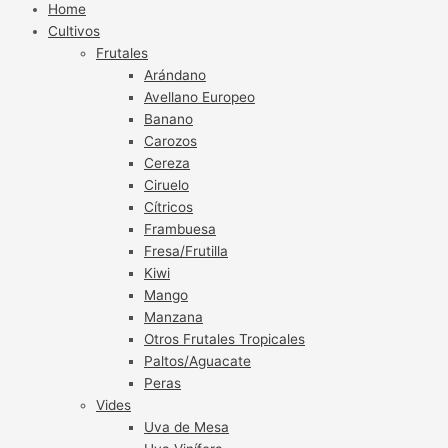
Home
Cultivos
Frutales
Arándano
Avellano Europeo
Banano
Carozos
Cereza
Ciruelo
Cítricos
Frambuesa
Fresa/Frutilla
Kiwi
Mango
Manzana
Otros Frutales Tropicales
Paltos/Aguacate
Peras
Vides
Uva de Mesa