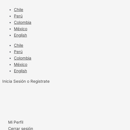
Ir
al
Chile
contenido
Perú
Colombia
México
English
Chile
Perú
Colombia
México
English
Inicia Sesión o Registrate
Mi Perfil
Cerrar sesión