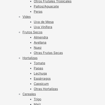
Otros Frutales Tropicales
Paltos/Aguacate
Peras
Vides
Uva de Mesa
Uva Vinífera
Frutos Secos
Almendra
Avellana
Nuez
Otras Frutas Secas
Hortalizas
Tomate
Papas
Lechuga
Espárragos
Capsicum
Otras Hortalizas
Cereales
Trigo
Maíz