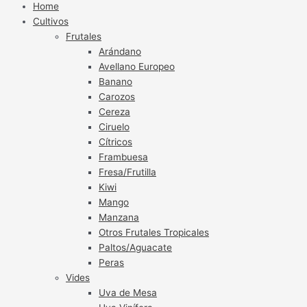
Home
Cultivos
Frutales
Arándano
Avellano Europeo
Banano
Carozos
Cereza
Ciruelo
Cítricos
Frambuesa
Fresa/Frutilla
Kiwi
Mango
Manzana
Otros Frutales Tropicales
Paltos/Aguacate
Peras
Vides
Uva de Mesa