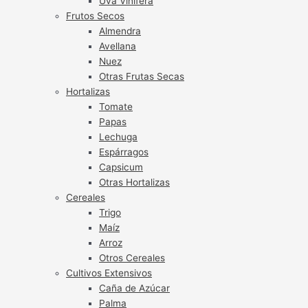
Uva Vinífera
Frutos Secos
Almendra
Avellana
Nuez
Otras Frutas Secas
Hortalizas
Tomate
Papas
Lechuga
Espárragos
Capsicum
Otras Hortalizas
Cereales
Trigo
Maíz
Arroz
Otros Cereales
Cultivos Extensivos
Caña de Azúcar
Palma