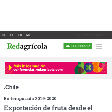
Ir
al
contenido
Inicia Sesión o Registrate
ÚNETE A PLUS+
.Chile
En temporada 2019-2020
Exportación de fruta desde el