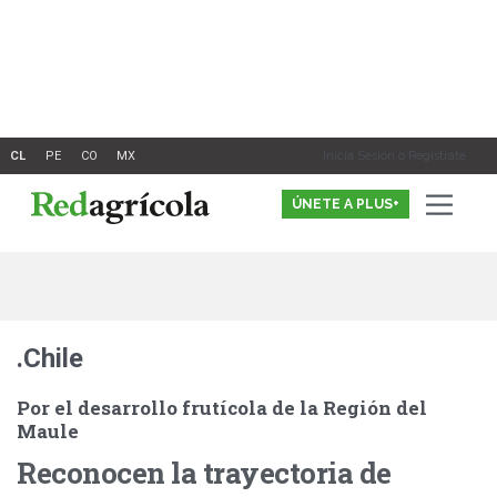
Ir
al
contenido
Inicia Sesión o Registrate
ÚNETE A PLUS+
.Chile
Por el desarrollo frutícola de la Región del
Maule
Reconocen la trayectoria de