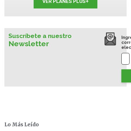
VER PLANES PLUS+
Suscríbete a nuestro
Ingr
Newsletter
cor
elec
Lo Más Leído