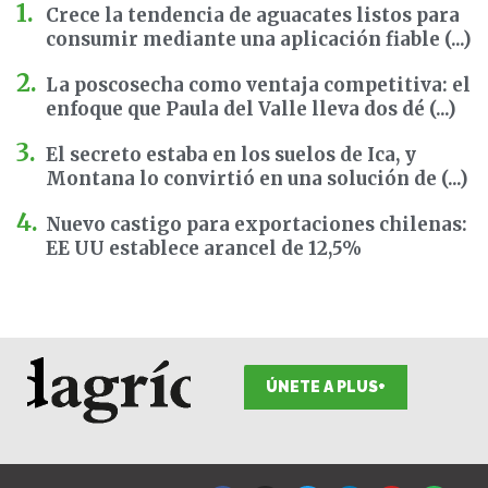
Crece la tendencia de aguacates listos para
consumir mediante una aplicación fiable (...)
La poscosecha como ventaja competitiva: el
enfoque que Paula del Valle lleva dos dé (...)
El secreto estaba en los suelos de Ica, y
Montana lo convirtió en una solución de (...)
Nuevo castigo para exportaciones chilenas:
EE UU establece arancel de 12,5%
ÚNETE A PLUS+
F
I
T
L
Y
S