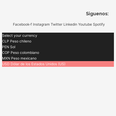
Siguenos:
Facebook-f
Instagram
Twitter
Linkedin
Youtube
Spotify
Select your currency
CLP
Peso chileno
PEN
Sol
COP
Peso colombiano
MXN
Peso mexicano
USD
Dólar de los Estados Unidos (US)