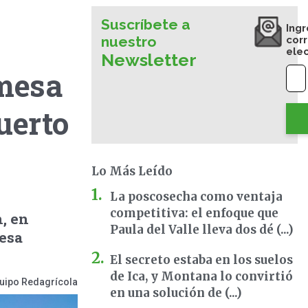
Suscríbete a
Ingr
nuestro
cor
ele
Newsletter
 mesa
uerto
Lo Más Leído
La poscosecha como ventaja
competitiva: el enfoque que
, en
Paula del Valle lleva dos dé (...)
resa
El secreto estaba en los suelos
de Ica, y Montana lo convirtió
uipo Redagrícola
en una solución de (...)