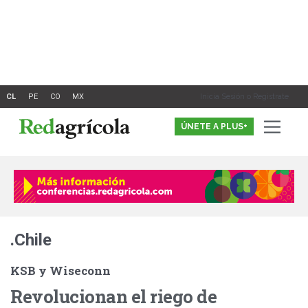
Ir
al
contenido
Inicia Sesión o Registrate
ÚNETE A PLUS+
.Chile
KSB y Wiseconn
Revolucionan el riego de