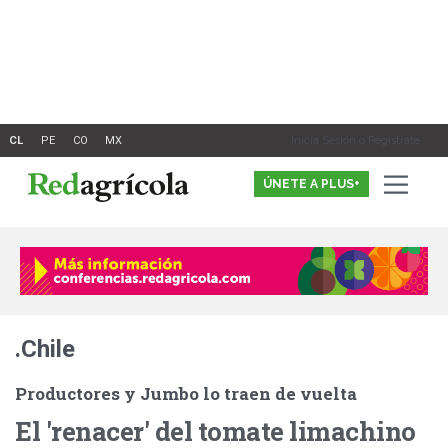
Ir
al
contenido
Inicia Sesión o Registrate
ÚNETE A PLUS+
.Chile
Productores y Jumbo lo traen de vuelta
El 'renacer' del tomate limachino