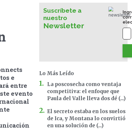
Suscríbete a
Ingr
nuestro
cor
ele
Newsletter
n
onnects
Lo Más Leído
tos e
La poscosecha como ventaja
ará entre
competitiva: el enfoque que
este evento
Paula del Valle lleva dos dé (...)
ernacional
nte
El secreto estaba en los suelos
de Ica, y Montana lo convirtió
municación
en una solución de (...)