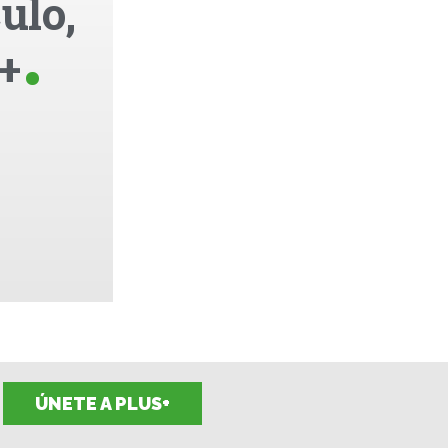
ulo,
+
ÚNETE A PLUS+