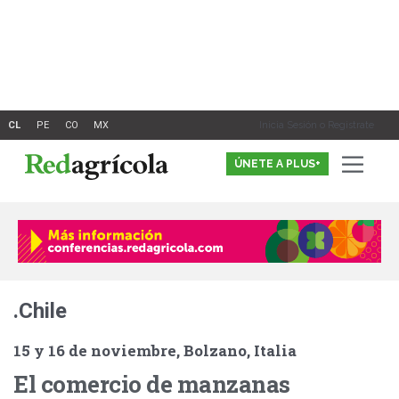
Ir
al
contenido
Inicia Sesión o Registrate
ÚNETE A PLUS+
.Chile
15 y 16 de noviembre, Bolzano, Italia
El comercio de manzanas