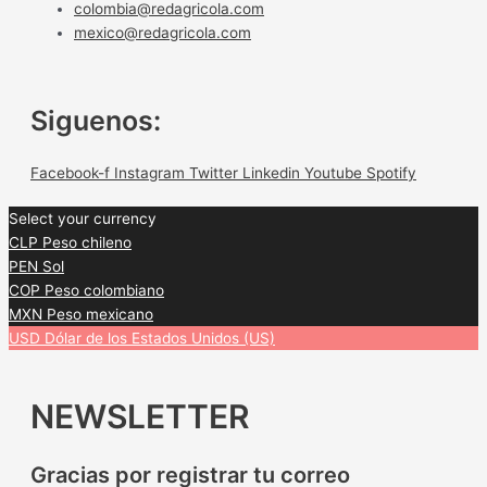
colombia@redagricola.com
mexico@redagricola.com
Siguenos:
Facebook-f
Instagram
Twitter
Linkedin
Youtube
Spotify
Select your currency
CLP
Peso chileno
PEN
Sol
COP
Peso colombiano
MXN
Peso mexicano
USD
Dólar de los Estados Unidos (US)
NEWSLETTER
Gracias por registrar tu correo